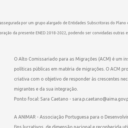
ssegurada por um grupo alargado de Entidades Subscritoras do Plano
boração da presente ENED 2018-2022, podendo ser convidadas outras en
O Alto Comissariado para as Migrações (ACM) é um ins
políticas públicas em matéria de migrações. O ACM p
criativa com o objetivo de responder às crescentes nec
migrantes e da sua integração.
Ponto focal: Sara Caetano - sara.p.caetano@aima.gov.
A ANIMAR - Associação Portuguesa para o Desenvolvi
fins lucrativos, de dimensão nacional e reconhecida ut