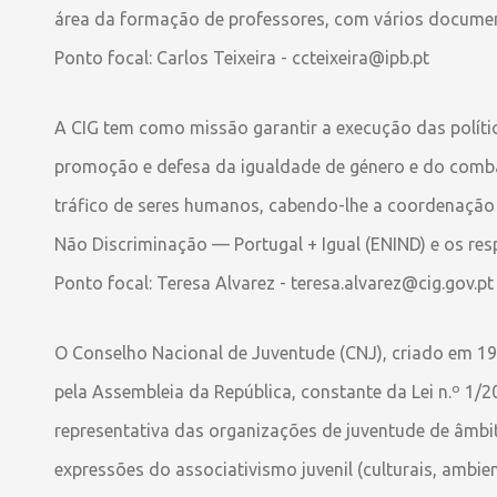
área da formação de professores, com vários documen
Ponto focal: Carlos Teixeira - ccteixeira@ipb.pt
A CIG tem como missão garantir a execução das políti
promoção e defesa da igualdade de género e do combat
tráfico de seres humanos, cabendo-lhe a coordenação 
Não Discriminação — Portugal + Igual (ENIND) e os res
Ponto focal: Teresa Alvarez - teresa.alvarez@cig.gov.pt
O Conselho Nacional de Juventude (CNJ), criado em 19
pela Assembleia da República, constante da Lei n.º 1/20
representativa das organizações de juventude de âmbi
expressões do associativismo juvenil (culturais, ambient