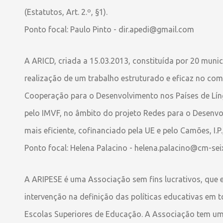
(Estatutos, Art. 2.º, §1).
Ponto focal: Paulo Pinto - dir.apedi@gmail.com
A ARICD, criada a 15.03.2013, constituída por 20 mun
realização de um trabalho estruturado e eficaz no co
Cooperação para o Desenvolvimento nos Países de Língua
pelo IMVF, no âmbito do projeto Redes para o Desen
mais eficiente, cofinanciado pela UE e pelo Camões, I.
Ponto focal: Helena Palacino - helena.palacino@cm-seix
A ARIPESE é uma Associação sem fins lucrativos, que ex
intervenção na definição das políticas educativas em
Escolas Superiores de Educação. A Associação tem um 