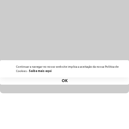
Continuar a navegar no nosso website implica a aceitação da nossa Política de
Cookies -
Saiba mais aqui
OK
scroll