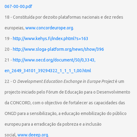
067-00-00.pdf
18 - Constituída por dezoito plataformas nacionais e dez redes
europeias,
www.concordeurope.org
.
19 -
http://www.kehys.fi/index.phtml?s=163
20 -
http://www.sloga-platform.org/news/show/396
21 -
http://www.oecd.org/document/50/0,3343,
en_2649_34101_39294322_1_1_1_1,00.html
22 - O
Development Education Exchange in Europe Project
é um
projecto iniciado pelo Fórum de Educação para o Desenvolvimento
da CONCORD, com o objectivo de fortalecer as capacidades das
ONGD para a sensibilização, a educação emobilização do público
europeu para a erradicação da pobreza e a inclusão
social,
www.deeep.org
.