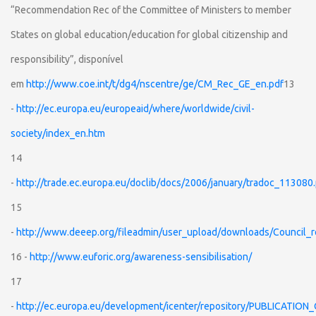
“Recommendation Rec of the Committee of Ministers to member
States on global education/education for global citizenship and
responsibility”, disponível
em
http://www.coe.int/t/dg4/nscentre/ge/CM_Rec_GE_en.pdf
13
-
http://ec.europa.eu/europeaid/where/worldwide/civil-
society/index_en.htm
14
-
http://trade.ec.europa.eu/doclib/docs/2006/january/tradoc_113080
15
-
http://www.deeep.org/fileadmin/user_upload/downloads/Council_re
16 -
http://www.euforic.org/awareness-sensibilisation/
17
-
http://ec.europa.eu/development/icenter/repository/PUBLICATIO