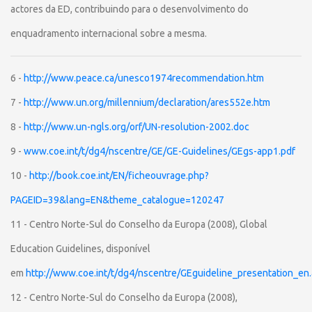
actores da ED, contribuindo para o desenvolvimento do
enquadramento internacional sobre a mesma.
6 -
http://www.peace.ca/unesco1974recommendation.htm
7 -
http://www.un.org/millennium/declaration/ares552e.htm
8 -
http://www.un-ngls.org/orf/UN-resolution-2002.doc
9 -
www.coe.int/t/dg4/nscentre/GE/GE-Guidelines/GEgs-app1.pdf
10 -
http://book.coe.int/EN/ficheouvrage.php?
PAGEID=39&lang=EN&theme_catalogue=120247
11 - Centro Norte-Sul do Conselho da Europa (2008), Global
Education Guidelines, disponível
em
http://www.coe.int/t/dg4/nscentre/GEguideline_presentation_en
12 - Centro Norte-Sul do Conselho da Europa (2008),